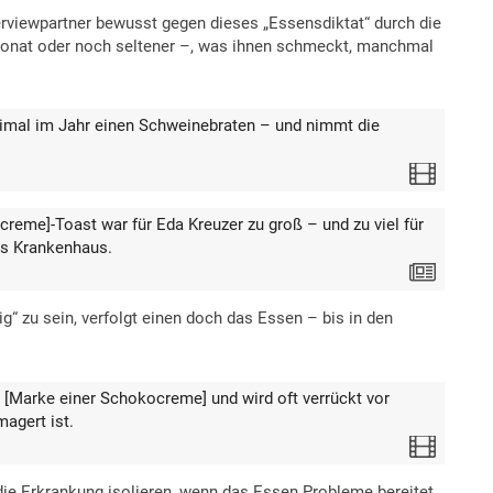
rviewpartner bewusst gegen dieses „Essensdiktat“ durch die
Monat oder noch seltener –, was ihnen schmeckt, manchmal
eimal im Jahr einen Schweinebraten – und nimmt die
Video
reme]-Toast war für Eda Kreuzer zu groß – und zu viel für
ns Krankenhaus.
Text
g“ zu sein, verfolgt einen doch das Essen – bis in den
[Marke einer Schokocreme] und wird oft verrückt vor
agert ist.
Video
 die Erkrankung isolieren, wenn das Essen Probleme bereitet.